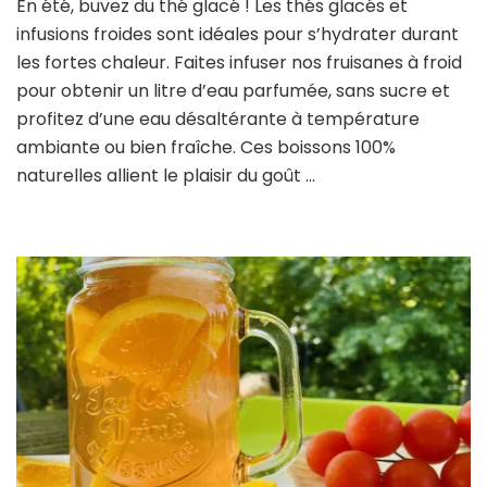
En été, buvez du thé glacé ! Les thés glacés et
glacés
infusions froides sont idéales pour s’hydrater durant
et
infusions
les fortes chaleur. Faites infuser nos fruisanes à froid
froides
pour obtenir un litre d’eau parfumée, sans sucre et
à
profitez d’une eau désaltérante à température
Tournai
ambiante ou bien fraîche. Ces boissons 100%
!
naturelles allient le plaisir du goût …