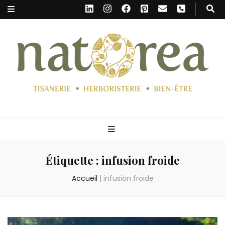
Natorea Herboristerie
Herboristerie | Thés et Tisanes | Huiles essentielles, hydrolats, épices,
miels, compléments alimentaires, alimentation thérapeutique |
Tournai, Ath, Mouscron, Wallonie picarde, Hainaut
Étiquette :
infusion froide
Accueil
|
infusion froide