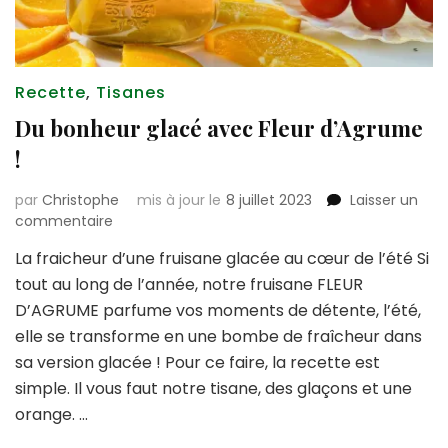
Recette
,
Tisanes
Du bonheur glacé avec Fleur d’Agrume
!
par
Christophe
mis à jour le
8 juillet 2023
Laisser un
sur
commentaire
Du
La fraicheur d’une fruisane glacée au cœur de l’été Si
bonheur
tout au long de l’année, notre fruisane FLEUR
glacé
avec
D’AGRUME parfume vos moments de détente, l’été,
Fleur
elle se transforme en une bombe de fraîcheur dans
d’Agrume
sa version glacée ! Pour ce faire, la recette est
!
simple. Il vous faut notre tisane, des glaçons et une
orange. …