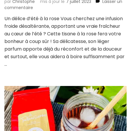
par
Christophe
mis à jour le
7 juillet 2023
Laisser un
sur
commentaire
Une
Un délice d’été à la rose Vous cherchez une infusion
infusion
froide désaltérante, apportant une vraie fraîcheur
à
la
au cœur de l’été ? Cette tisane à la rose fera votre
rose
bonheur à coup sûr ! Sa délicatesse, son léger
qui
parfum apporte déjà du réconfort et de la douceur
s’invite
et surtout, elle vous aidera à boire suffisamment par
à
l’été…
…