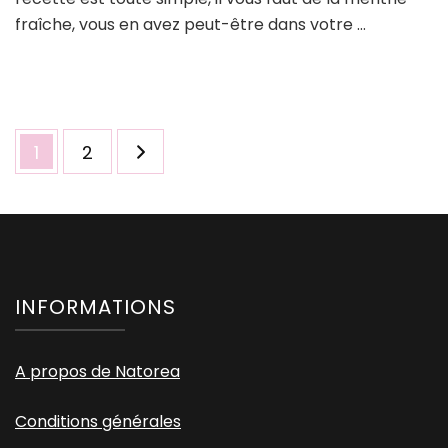
fraîche, vous en avez peut-être dans votre …
Pagination
Page
Page
1
2
des
publications
INFORMATIONS
A propos de Natorea
Conditions générales