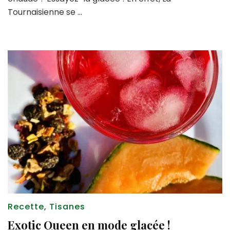
régaler
Tournaisienne se …
tout
l’été
!
Recette
,
Tisanes
Exotic Queen en mode glacée !