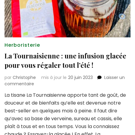
Herboristerie
La Tournaisienne : une infusion glacée
pour vous régaler tout l’été !
par
Christophe
mis à jour le
20 juin 2023
Laisser un
sur
commentaire
La
La tisane La Tournaisienne apporte tant de goût, de
Tournaisienne
douceur et de bienfaits qu’elle est devenue notre
:
une
best-seller en quelques mois à peine. Il faut dire
infusion
qu’avec sa base de verveine, sureau et cassis, elle
glacée
plaît à tous et en tous temps. Vous la connaissez
pour
chaude ? Essayez-la glacée ! En effet, La
vous