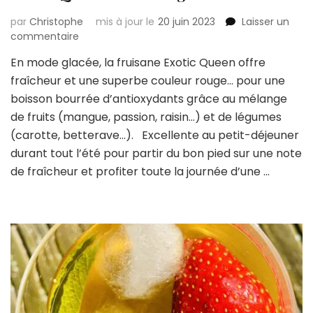
par
Christophe
mis à jour le
20 juin 2023
Laisser un
sur
commentaire
Exotic
En mode glacée, la fruisane Exotic Queen offre
Queen
fraîcheur et une superbe couleur rouge… pour une
en
mode
boisson bourrée d’antioxydants grâce au mélange
glacée
de fruits (mangue, passion, raisin…) et de légumes
!
(carotte, betterave…). Excellente au petit-déjeuner
durant tout l’été pour partir du bon pied sur une note
de fraîcheur et profiter toute la journée d’une …