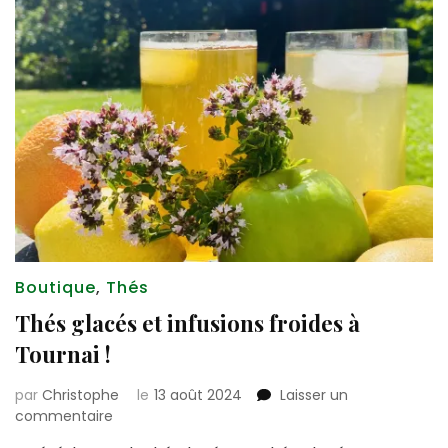
Boutique
,
Thés
Thés glacés et infusions froides à
Tournai !
par
Christophe
le
13 août 2024
Laisser un
sur
commentaire
Thés