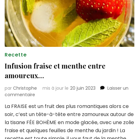
Recette
Infusion fraise et menthe entre
amoureux…
par
Christophe
mis à jour le
20 juin 2023
Laisser un
sur
commentaire
Infusion
La FRAISE est un fruit des plus romantiques alors ce
fraise
soir, c’est un tête-à-tête entre zamoureux autour de
et
menthe
la tisane FÉE BOHÈME en mode glacée, avec une zolie
entre
fraise et quelques feuilles de menthe du jardin ! La
amoureux…
recette est toute simple, il vous faut de la menthe