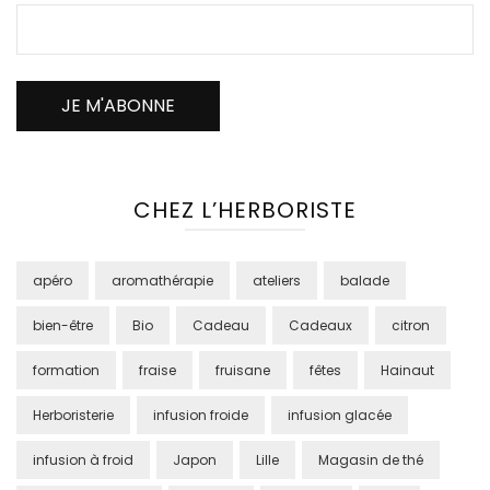
CHEZ L’HERBORISTE
apéro
aromathérapie
ateliers
balade
bien-être
Bio
Cadeau
Cadeaux
citron
formation
fraise
fruisane
fêtes
Hainaut
Herboristerie
infusion froide
infusion glacée
infusion à froid
Japon
Lille
Magasin de thé