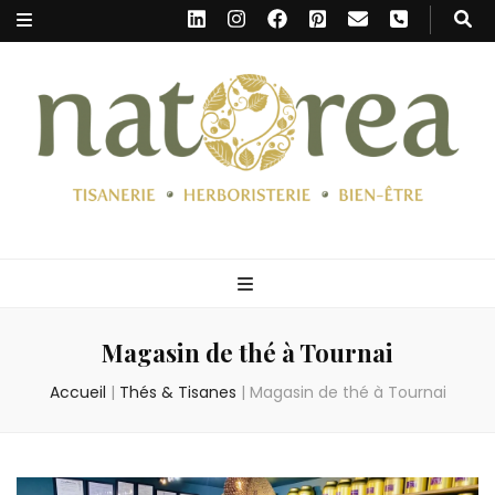
Natorea Herboristerie
Herboristerie | Thés et Tisanes | Huiles essentielles, hydrolats, épices,
miels, compléments alimentaires, alimentation thérapeutique |
Tournai, Ath, Mouscron, Wallonie picarde, Hainaut
Magasin de thé à Tournai
Accueil
|
Thés & Tisanes
|
Magasin de thé à Tournai