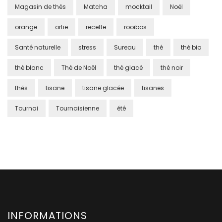
Magasin de thés
Matcha
mocktail
Noël
orange
ortie
recette
rooibos
Santé naturelle
stress
Sureau
thé
thé bio
thé blanc
Thé de Noël
thé glacé
thé noir
thés
tisane
tisane glacée
tisanes
Tournai
Tournaisienne
été
INFORMATIONS